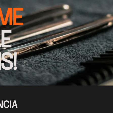
IME
LE
S!
NCIA