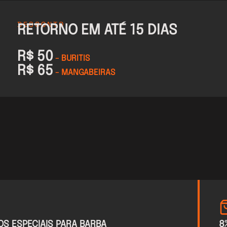
DESCONTO
RETORNO EM ATÉ 15 DIAS
R$ 50
- BURITIS
R$ 65
- MANGABEIRAS
S ESPECIAIS PARA BARBA
8