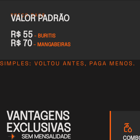
PREÇO BASE
VALOR PADRÃO
R$ 55
- BURITIS
R$ 70
- MANGABEIRAS
SIMPLES: VOLTOU ANTES, PAGA MENOS.
VANTAGENS
EXCLUSIVAS
SEM MENSALIDADE
COMBO