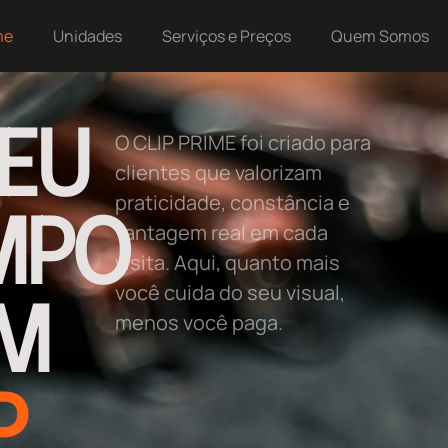
me
Unidades
Serviços e Preços
Quem Somos
SEU
O CLIP PRIME foi criado para
clientes que valorizam
praticidade, constância e
MPO
vantagem real em cada
visita. Aqui, quanto mais
você cuida do seu visual,
M
menos você paga.
P