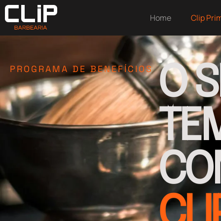
Home
Clip Pri
O 
PROGRAMA DE BENEFÍCIOS
TE
CO
CLI